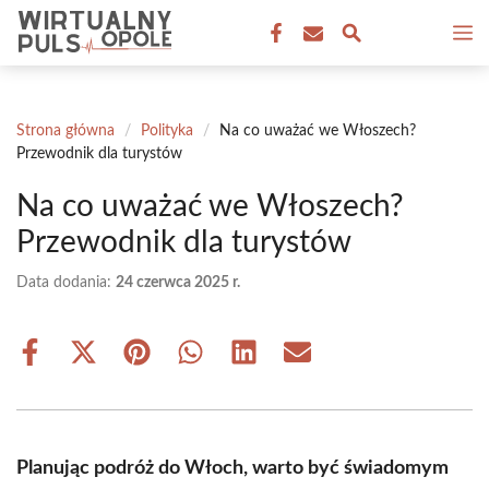
Przejdź
M
do
treści
Strona główna
/
Polityka
/
Na co uważać we Włoszech?
Przewodnik dla turystów
Na co uważać we Włoszech?
Przewodnik dla turystów
Data dodania:
24 czerwca 2025 r.
Share
Share
Share
Share
Share
Share
on
on
on
on
on
on
Facebook
X
Pinterest
WhatsApp
LinkedIn
Email
(Twitter)
Planując podróż do Włoch, warto być świadomym