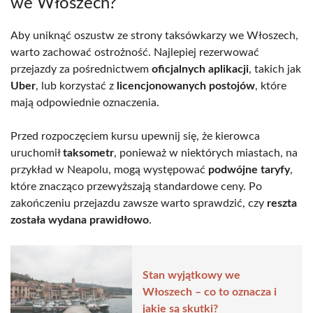
we Włoszech?
Aby uniknąć oszustw ze strony taksówkarzy we Włoszech,
warto zachować ostrożność. Najlepiej rezerwować
przejazdy za pośrednictwem
oficjalnych aplikacji
, takich jak
Uber
, lub korzystać z
licencjonowanych postojów
, które
mają odpowiednie oznaczenia.
Przed rozpoczęciem kursu upewnij się, że kierowca
uruchomił
taksometr
, ponieważ w niektórych miastach, na
przykład w Neapolu, mogą występować
podwójne taryfy
,
które znacząco przewyższają standardowe ceny. Po
zakończeniu przejazdu zawsze warto sprawdzić, czy
reszta
została wydana prawidłowo
.
Stan wyjątkowy we
Włoszech – co to oznacza i
jakie są skutki?