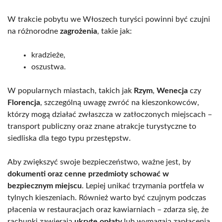
W trakcie pobytu we Włoszech turyści powinni być czujni
na różnorodne
zagrożenia
, takie jak:
kradzieże,
oszustwa.
W popularnych miastach, takich jak
Rzym
,
Wenecja
czy
Florencja
, szczególną uwagę zwróć na kieszonkowców,
którzy mogą działać zwłaszcza w zatłoczonych miejscach –
transport publiczny oraz znane atrakcje turystyczne to
siedliska dla tego typu przestępstw.
Aby zwiększyć swoje bezpieczeństwo, ważne jest, by
dokumenti oraz cenne przedmioty schować w
bezpiecznym miejscu
. Lepiej unikać trzymania portfela w
tylnych kieszeniach. Również warto być czujnym podczas
płacenia w restauracjach oraz kawiarniach – zdarza się, że
rachunki zawierają
ukryte opłaty
lub wymagają zapłacenia