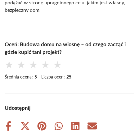
podążać w stronę upragnionego celu, jakim jest własny,
bezpieczny dom.
Oceń: Budowa domu na wiosnę – od czego zacząć i
gdzie kupić tani projekt?
★
★
★
★
★
Średnia ocena:
5
Liczba ocen:
25
Udostępnij
Share
Share
Share
Share
Share
Share
on
on
on
on
on
on
Facebook
X
Pinterest
WhatsApp
LinkedIn
Email