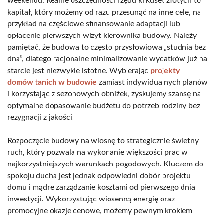
weekendu. Realne oszczędności rzędu kilkuset złotych to
kapitał, który możemy od razu przesunąć na inne cele, na
przykład na częściowe sfinansowanie adaptacji lub
opłacenie pierwszych wizyt kierownika budowy. Należy
pamiętać, że budowa to często przysłowiowa „studnia bez
dna”, dlatego racjonalne minimalizowanie wydatków już na
starcie jest niezwykle istotne. Wybierając
projekty
domów
ta
nich w budowie
zamiast indywidualnych planów
i korzystając z sezonowych obniżek, zyskujemy szansę na
optymalne dopasowanie budżetu do potrzeb rodziny bez
rezygnacji z jakości.
Rozpoczęcie budowy na wiosnę to strategicznie świetny
ruch, który pozwala na wykonanie większości prac w
najkorzystniejszych warunkach pogodowych. Kluczem do
spokoju ducha jest jednak odpowiedni dobór projektu
domu i mądre zarządzanie kosztami od pierwszego dnia
inwestycji. Wykorzystując wiosenną energię oraz
promocyjne okazje cenowe, możemy pewnym krokiem