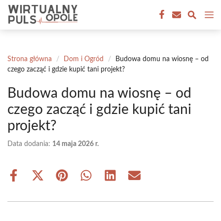
Przejdź
M
do
treści
Strona główna
/
Dom i Ogród
/
Budowa domu na wiosnę – od
czego zacząć i gdzie kupić tani projekt?
Budowa domu na wiosnę – od
czego zacząć i gdzie kupić tani
projekt?
Data dodania:
14 maja 2026 r.
Share
Share
Share
Share
Share
Share
on
on
on
on
on
on
Facebook
X
Pinterest
WhatsApp
LinkedIn
Email
(Twitter)