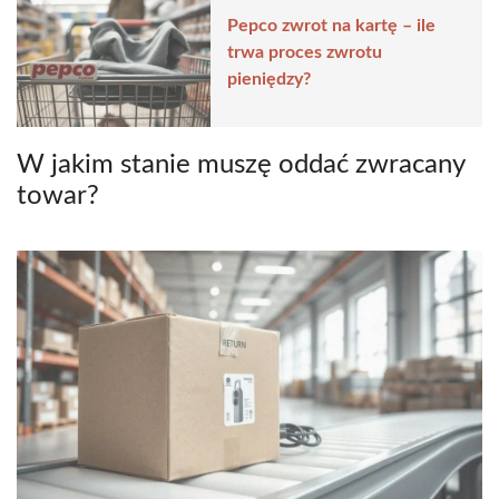
Pepco zwrot na kartę – ile
trwa proces zwrotu
pieniędzy?
W jakim stanie muszę oddać zwracany
towar?