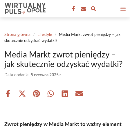
Przejdź
M
do
treści
Strona główna
/
Lifestyle
/
Media Markt zwrot pieniędzy – jak
skutecznie odzyskać wydatki?
Media Markt zwrot pieniędzy –
jak skutecznie odzyskać wydatki?
Data dodania:
5 czerwca 2025 r.
Share
Share
Share
Share
Share
Share
on
on
on
on
on
on
Facebook
X
Pinterest
WhatsApp
LinkedIn
Email
(Twitter)
Zwrot pieniędzy w Media Markt to ważny element