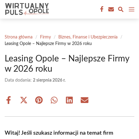
Przejdź
M
do
treści
Strona główna
/
Firmy
/
Biznes, Finanse i Ubezpieczenia
/
Leasing Opole – Najlepsze Firmy w 2026 roku
Leasing Opole – Najlepsze Firmy
w 2026 roku
Data dodania:
2 sierpnia 2026 r.
Share
Share
Share
Share
Share
Share
on
on
on
on
on
on
Facebook
X
Pinterest
WhatsApp
LinkedIn
Email
(Twitter)
Witaj! Jeśli szukasz informacji na temat firm