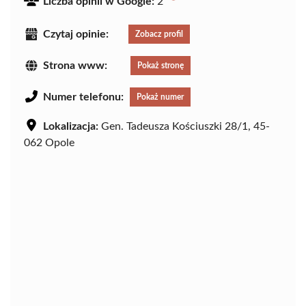
Liczba opinii w Google:
2
Czytaj opinie:
Zobacz profil
Strona www:
Pokaż stronę
Numer telefonu:
Pokaż numer
Lokalizacja:
Gen. Tadeusza Kościuszki 28/1, 45-
062 Opole