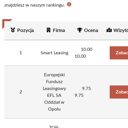
znajdziesz w naszym rankingu.
Pozycja
Firma
Ocena
Wizyt
10.00
1
Smart Leasing
Zobac
10.00
Europejski
Fundusz
Leasingowy
9.75
2
Zobac
EFL SA
9.75
Oddział w
Opolu
TOP-