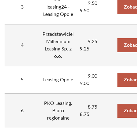
9.50
3
leasing24 -
Zobac
9.50
Leasing Opole
Przedstawiciel
Millennium
9.25
4
Zobac
Leasing Sp. z
9.25
o.o.
9.00
5
Leasing Opole
Zobac
9.00
PKO Leasing.
8.75
6
Biuro
Zobac
8.75
regionalne