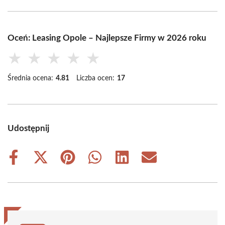
Oceń: Leasing Opole – Najlepsze Firmy w 2026 roku
★
★
★
★
★
Średnia ocena:
4.81
Liczba ocen:
17
Udostępnij
Share
Share
Share
Share
Share
Share
on
on
on
on
on
on
Facebook
X
Pinterest
WhatsApp
LinkedIn
Email
(Twitter)