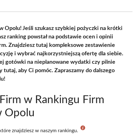
on
on
on
on
on
on
Facebook
X
Pinterest
WhatsApp
LinkedIn
Email
(Twitter)
Opolu! Jeśli szukasz szybkiej pożyczki na krótki
sz ranking powstał na podstawie ocen i opinii
irm. Znajdziesz tutaj kompleksowe zestawienie
yzję i wybrać najkorzystniejszą ofertę dla siebie.
ej gotówki na nieplanowane wydatki czy pilnie
 tutaj, aby Ci pomóc. Zapraszamy do dalszego
lu!
Firm w Rankingu Firm
w Opolu
 które znajdziesz w naszym rankingu.