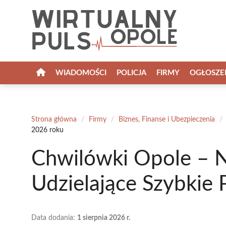
Przejdź
do
treści
WIADOMOŚCI
POLICJA
FIRMY
OGŁOSZE
Strona główna
/
Firmy
/
Biznes, Finanse i Ubezpieczenia
/
2026 roku
Chwilówki Opole – N
Udzielające Szybkie 
Data dodania:
1 sierpnia 2026 r.