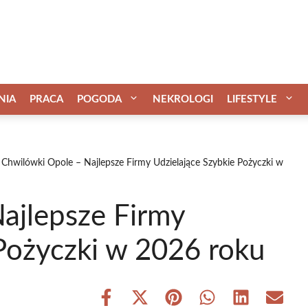
NIA
PRACA
POGODA
NEKROLOGI
LIFESTYLE
Chwilówki Opole – Najlepsze Firmy Udzielające Szybkie Pożyczki w
ajlepsze Firmy
Pożyczki w 2026 roku
Share
Share
Share
Share
Share
Share