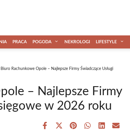
NIA
PRACA
POGODA
NEKROLOGI
LIFESTYLE
Biuro Rachunkowe Opole – Najlepsze Firmy Świadczące Usługi
ole – Najlepsze Firmy
sięgowe w 2026 roku
Share
Share
Share
Share
Share
Share