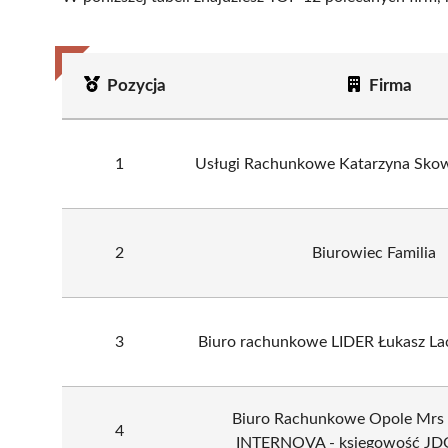
Pozycja
Firma
1
Usługi Rachunkowe Katarzyna Skow
2
Biurowiec Familia
3
Biuro rachunkowe LIDER Łukasz L
Biuro Rachunkowe Opole Mrs
4
INTERNOVA - księgowość JDG