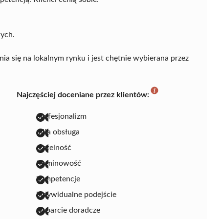
ych.
ia się na lokalnym rynku i jest chętnie wybierana przez
Najczęściej doceniane przez klientów:
profesjonalizm
miła obsługa
rzetelność
terminowość
kompetencje
indywidualne podejście
wsparcie doradcze