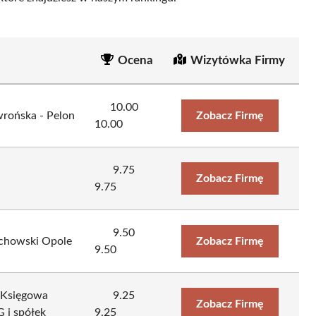
Ocena
Wizytówka Firmy
10.00
rońska - Pelon
Zobacz Firmę
10.00
9.75
Zobacz Firmę
9.75
9.50
achowski Opole
Zobacz Firmę
9.50
 Księgowa
9.25
Zobacz Firmę
 i spółek
9.25