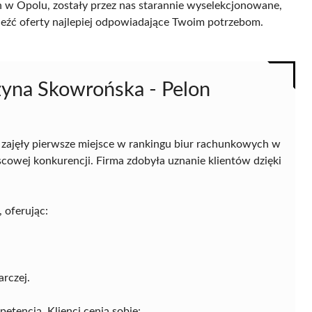
 w Opolu, zostały przez nas starannie wyselekcjonowane,
naleźć oferty najlepiej odpowiadające Twoim potrzebom.
zyna Skowrońska - Pelon
zajęły pierwsze miejsce w rankingu biur rachunkowych w
scowej konkurencji. Firma zdobyła uznanie klientów dzięki
 oferując:
rczej.
petencją. Klienci cenią sobie: