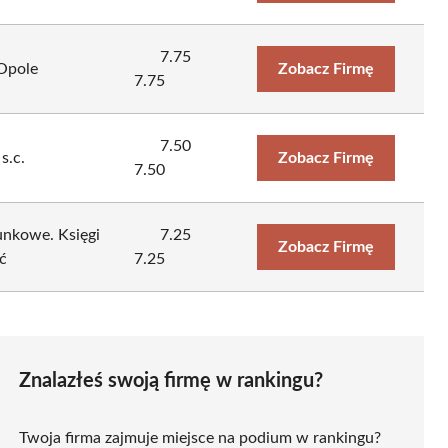
7.75
Opole
Zobacz Firmę
7.75
7.50
s.c.
Zobacz Firmę
7.50
nkowe. Księgi
7.25
Zobacz Firmę
ć
7.25
Znalazłeś swoją firmę w rankingu?
Twoja firma zajmuje miejsce na podium w rankingu?