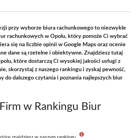
on
on
on
on
on
on
Facebook
X
Pinterest
WhatsApp
LinkedIn
Email
(Twitter)
yzji przy wyborze biura rachunkowego to niezwykle
 biur rachunkowych w Opolu, który pomoże Ci wybrać
iera się na liczbie opinii w Google Maps oraz ocenie
e dane są rzetelne i obiektywne. Znajdziesz tutaj
lu, które dostarczą Ci wysokiej jakości usługi z
ie, skorzystaj z naszego rankingu i zyskaj pewność,
y do dalszego czytania i poznania najlepszych biur
Firm w Rankingu Biur
 które znajdziesz w naszym rankingu.