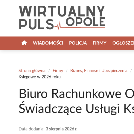
Przejdź
do
treści
WIADOMOŚCI
POLICJA
FIRMY
OGŁOSZE
Strona główna
/
Firmy
/
Biznes, Finanse i Ubezpieczenia
/
Księgowe w 2026 roku
Biuro Rachunkowe Op
Świadczące Usługi K
Data dodania:
3 sierpnia 2026 r.