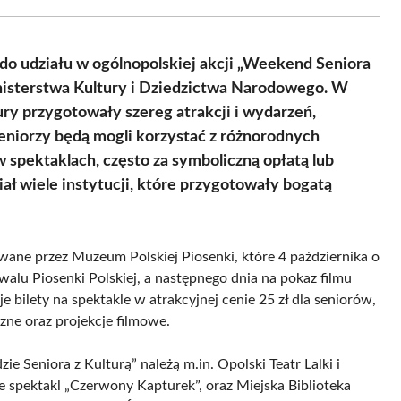
Facebook
X
Pinterest
WhatsApp
LinkedIn
Email
(Twitter)
do udziału w ogólnopolskiej akcji „Weekend Seniora
inisterstwa Kultury i Dziedzictwa Narodowego. W
tury przygotowały szereg atrakcji i wydarzeń,
eniorzy będą mogli korzystać z różnorodnych
 spektaklach, często za symboliczną opłatą lub
ł wiele instytucji, które przygotowały bogatą
owane przez Muzeum Polskiej Piosenki, które 4 października o
alu Piosenki Polskiej, a następnego dnia na pokaz filmu
bilety na spektakle w atrakcyjnej cenie 25 zł dla seniorów,
zne oraz projekcje filmowe.
e Seniora z Kulturą” należą m.in. Opolski Teatr Lalki i
je spektakl „Czerwony Kapturek”, oraz Miejska Biblioteka