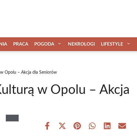
NIA
PRACA
POGODA
NEKROLOGI
LIFESTYLE
 w Opolu – Akcja dla Seniorów
ulturą w Opolu – Akcja
Share
Share
Share
Share
Share
Share
on
on
on
on
on
on