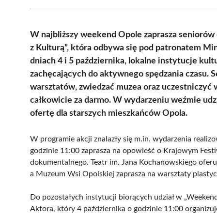
W najbliższy weekend Opole zaprasza seniorów 
z Kulturą”, która odbywa się pod patronatem M
dniach 4 i 5 października, lokalne instytucje kul
zachęcających do aktywnego spędzania czasu. S
warsztatów, zwiedzać muzea oraz uczestniczyć w
całkowicie za darmo. W wydarzeniu weźmie udzia
ofertę dla starszych mieszkańców Opola.
W programie akcji znalazły się m.in. wydarzenia realiz
godzinie 11:00 zaprasza na opowieść o Krajowym Festiw
dokumentalnego. Teatr im. Jana Kochanowskiego oferuje 
a Muzeum Wsi Opolskiej zaprasza na warsztaty plastyc
Do pozostałych instytucji biorących udział w „Weekendzi
Aktora, który 4 października o godzinie 11:00 organizu