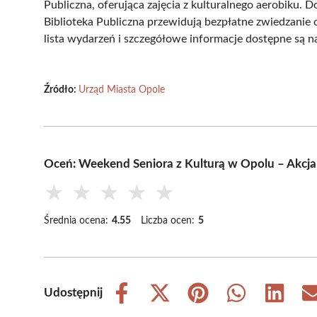
Publiczna, oferująca zajęcia z kulturalnego aerobik
Biblioteka Publiczna przewidują bezpłatne zwiedzanie 
lista wydarzeń i szczegółowe informacje dostępne są na 
Źródło:
Urząd Miasta Opole
Oceń: Weekend Seniora z Kulturą w Opolu – Akcja
★
★
★
★
★
Średnia ocena:
4.55
Liczba ocen:
5
Udostępnij
Share
Share
Share
Share
Share
on
on
on
on
on