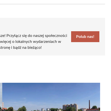
Email
sze! Przyłącz się do naszej społeczności
Polub nas!
 więcej o lokalnych wydarzeniach w
stronę i bądź na bieżąco!