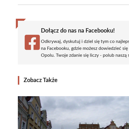
Facebook
X
Pinterest
WhatsApp
LinkedIn
(Twitter)
Dołącz do nas na Facebooku!
Odkrywaj, dyskutuj i dziel się tym co najlep
na Facebooku, gdzie możesz dowiedzieć się
Opolu. Twoje zdanie się liczy - polub naszą 
Zobacz Także