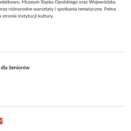
u. Dodatkowo, Muzeum Śląska Opolskiego oraz Wojewódzka
oraz różnorodne warsztaty i spotkania tematyczne. Pełna
stronie instytucji kultury.
 dla Seniorów
Share
on