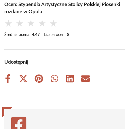
Oceń: Stypendia Artystyczne Stolicy Polskiej Piosenki
rozdane w Opolu
★
★
★
★
★
Średnia ocena:
4.47
Liczba ocen:
8
Udostępnij
Share
Share
Share
Share
Share
Share
on
on
on
on
on
on
Facebook
X
Pinterest
WhatsApp
LinkedIn
Email
(Twitter)