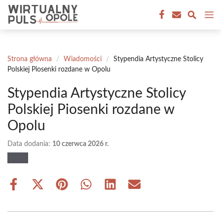
Przejdź
M
do
treści
Strona główna
/
Wiadomości
/
Stypendia Artystyczne Stolicy
Polskiej Piosenki rozdane w Opolu
Stypendia Artystyczne Stolicy
Polskiej Piosenki rozdane w
Opolu
Data dodania:
10 czerwca 2026 r.
Share
Share
Share
Share
Share
Share
on
on
on
on
on
on
Facebook
X
Pinterest
WhatsApp
LinkedIn
Email
(Twitter)