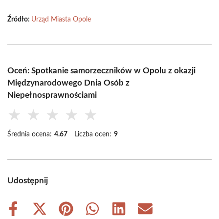
Źródło:
Urząd Miasta Opole
Oceń: Spotkanie samorzeczników w Opolu z okazji
Międzynarodowego Dnia Osób z
Niepełnosprawnościami
★
★
★
★
★
Średnia ocena:
4.67
Liczba ocen:
9
Udostępnij
Share
Share
Share
Share
Share
Share