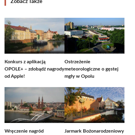
Zobacz Także
Konkurs z aplikacją
Ostrzeżenie
OPOLE+ – zdobądź nagrody
meteorologiczne o gęstej
od Apple!
mgły w Opolu
Wręczenie nagród
Jarmark Bożonarodzeniowy