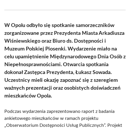
on
on
on
on
on
on
Facebook
X
Pinterest
WhatsApp
LinkedIn
Email
(Twitter)
W Opolu odbyło się spotkanie samorzeczników
zorganizowane przez Prezydenta Miasta Arkadiusza
Wiśniewskiego oraz Biuro ds. Dostępności i
Muzeum Polskiej Piosenki. Wydarzenie miało na
celu upamiętnienie Międzynarodowego Dnia Osób z
Niepełnosprawnościami. Otwarcia spotkania
dokonał Zastępca Prezydenta, Łukasz Sowada.
Uczestnicy mieli okazję zapoznać się z szeregiem
ważnych prezentacji oraz osobistych doświadczeń
mieszkańców Opola.
Podczas wydarzenia zaprezentowano raport z badania
ankietowego mieszkańców w ramach projektu
„Obserwatorium Dostępności Usług Publicznych”. Projekt