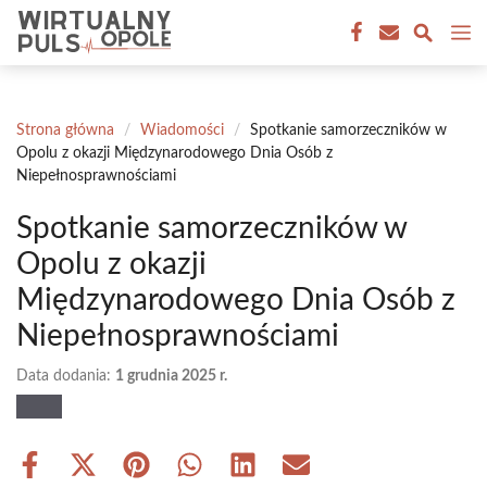
Przejdź
M
do
treści
Strona główna
/
Wiadomości
/
Spotkanie samorzeczników w
Opolu z okazji Międzynarodowego Dnia Osób z
Niepełnosprawnościami
Spotkanie samorzeczników w
Opolu z okazji
Międzynarodowego Dnia Osób z
Niepełnosprawnościami
Data dodania:
1 grudnia 2025 r.
Share
Share
Share
Share
Share
Share