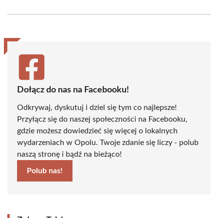
on
on
on
on
on
on
Facebook
X
Pinterest
WhatsApp
LinkedIn
Email
(Twitter)
Dołącz do nas na Facebooku!
Odkrywaj, dyskutuj i dziel się tym co najlepsze!
Przyłącz się do naszej społeczności na Facebooku,
gdzie możesz dowiedzieć się więcej o lokalnych
wydarzeniach w Opolu. Twoje zdanie się liczy - polub
naszą stronę i bądź na bieżąco!
Polub nas!