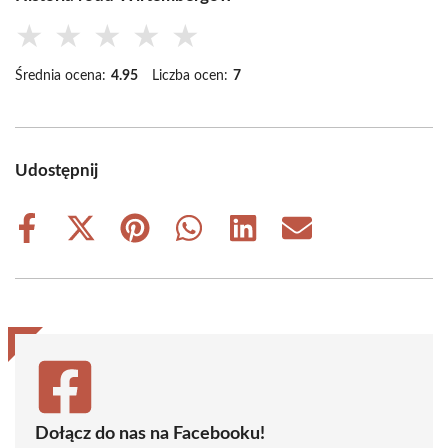
★
★
★
★
★
Średnia ocena:
4.95
Liczba ocen:
7
Udostępnij
Share
Share
Share
Share
Share
Share
on
on
on
on
on
on
Facebook
X
Pinterest
WhatsApp
LinkedIn
Email
(Twitter)
Dołącz do nas na Facebooku!