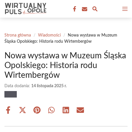
Przejdź
M
do
treści
Strona główna
/
Wiadomości
/
Nowa wystawa w Muzeum
Śląska Opolskiego: Historia rodu Wirtembergów
Nowa wystawa w Muzeum Śląska
Opolskiego: Historia rodu
Wirtembergów
Data dodania:
14 listopada 2025 r.
Share
Share
Share
Share
Share
Share
on
on
on
on
on
on
Facebook
X
Pinterest
WhatsApp
LinkedIn
Email
(Twitter)