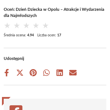
Oceń: Dzień Dziecka w Opolu – Atrakcje i Wydarzenia
dla Najmłodszych
★
★
★
★
★
Średnia ocena:
4.94
Liczba ocen:
17
Udostępnij
Share
Share
Share
Share
Share
Share
on
on
on
on
on
on
Facebook
X
Pinterest
WhatsApp
LinkedIn
Email
(Twitter)