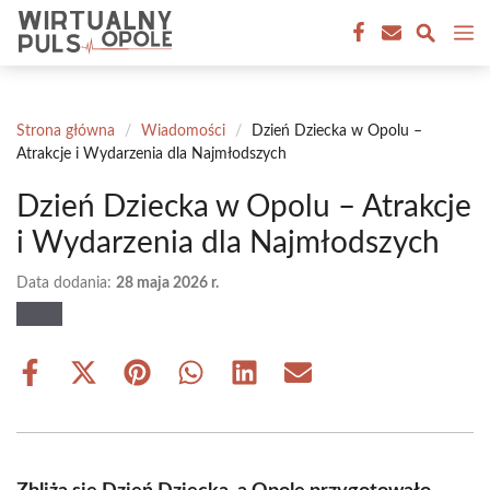
Przejdź
M
do
treści
Strona główna
/
Wiadomości
/
Dzień Dziecka w Opolu –
Atrakcje i Wydarzenia dla Najmłodszych
Dzień Dziecka w Opolu – Atrakcje
i Wydarzenia dla Najmłodszych
Data dodania:
28 maja 2026 r.
Share
Share
Share
Share
Share
Share
on
on
on
on
on
on
Facebook
X
Pinterest
WhatsApp
LinkedIn
Email
(Twitter)