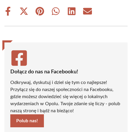
Share
Share
Share
Share
Share
Share
on
on
on
on
on
on
Facebook
X
Pinterest
WhatsApp
LinkedIn
Email
(Twitter)
Dołącz do nas na Facebooku!
Odkrywaj, dyskutuj i dziel się tym co najlepsze!
Przyłącz się do naszej społeczności na Facebooku,
gdzie możesz dowiedzieć się więcej o lokalnych
wydarzeniach w Opolu. Twoje zdanie się liczy - polub
naszą stronę i bądź na bieżąco!
Polub nas!