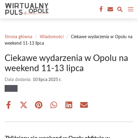
Przejdź
M
do
treści
Strona główna
/
Wiadomości
/
Ciekawe wydarzenia w Opolu na
weekend 11-13 lipca
Ciekawe wydarzenia w Opolu na
weekend 11-13 lipca
Data dodania:
10 lipca 2025 r.
Share
Share
Share
Share
Share
Share
on
on
on
on
on
on
Facebook
X
Pinterest
WhatsApp
LinkedIn
Email
(Twitter)