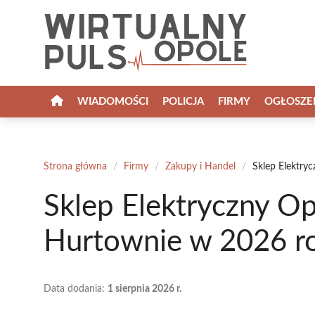
Przejdź
do
treści
WIADOMOŚCI
POLICJA
FIRMY
OGŁOSZE
Strona główna
/
Firmy
/
Zakupy i Handel
/
Sklep Elektry
Sklep Elektryczny Op
Hurtownie w 2026 r
Data dodania:
1 sierpnia 2026 r.