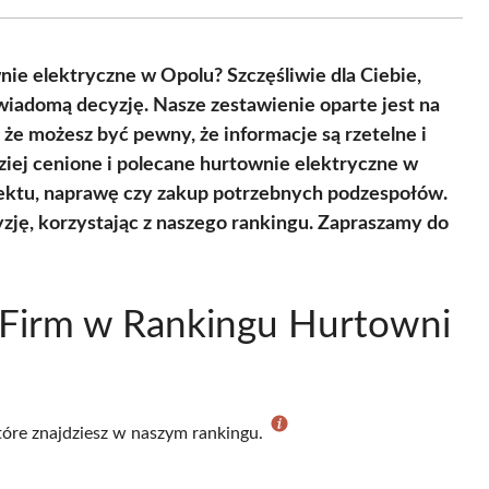
Facebook
X
Pinterest
WhatsApp
LinkedIn
Email
(Twitter)
nie elektryczne w Opolu? Szczęśliwie dla Ciebie,
wiadomą decyzję. Nasze zestawienie oparte jest na
, że możesz być pewny, że informacje są rzetelne i
ziej cenione i polecane hurtownie elektryczne w
jektu, naprawę czy zakup potrzebnych podzespołów.
yzję, korzystając z naszego rankingu. Zapraszamy do
 Firm w Rankingu Hurtowni
które znajdziesz w naszym rankingu.