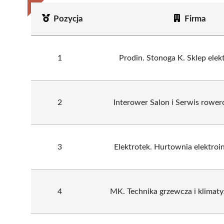
Pozycja
Firma
1
Prodin. Stonoga K. Sklep elek
2
Interower Salon i Serwis rower
3
Elektrotek. Hurtownia elektroi
4
MK. Technika grzewcza i klimaty