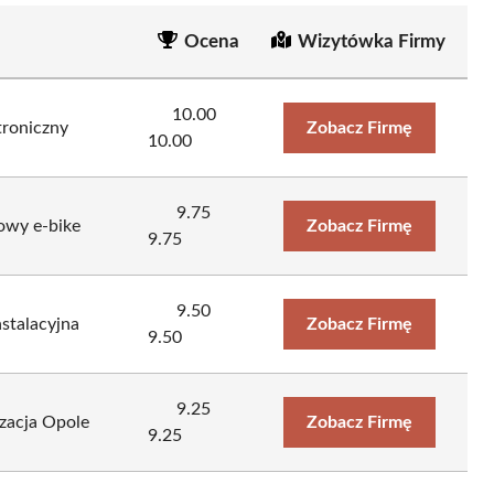
Ocena
Wizytówka Firmy
10.00
troniczny
Zobacz Firmę
10.00
9.75
owy e-bike
Zobacz Firmę
9.75
9.50
nstalacyjna
Zobacz Firmę
9.50
9.25
zacja Opole
Zobacz Firmę
9.25