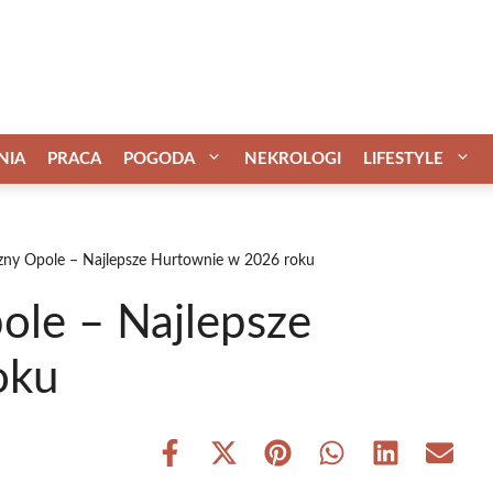
NIA
PRACA
POGODA
NEKROLOGI
LIFESTYLE
czny Opole – Najlepsze Hurtownie w 2026 roku
ole – Najlepsze
oku
Share
Share
Share
Share
Share
Share
on
on
on
on
on
on