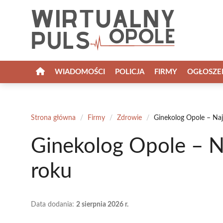
Przejdź
do
treści
WIADOMOŚCI
POLICJA
FIRMY
OGŁOSZE
Strona główna
/
Firmy
/
Zdrowie
/
Ginekolog Opole – Naj
Ginekolog Opole – N
roku
Data dodania:
2 sierpnia 2026 r.