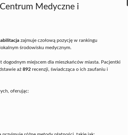
Centrum Medyczne i
ilitacja
zajmuje czołową pozycję w rankingu
w lokalnym środowisku medycznym.
jest dogodnym miejscem dla mieszkańców miasta. Pacjentki
dstawie aż
892
recenzji, świadcząca o ich zaufaniu i
ch, oferując:
 przyjmuje różne metody płatności, takie jak: