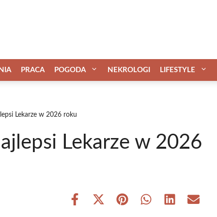
NIA
PRACA
POGODA
NEKROLOGI
LIFESTYLE
lepsi Lekarze w 2026 roku
ajlepsi Lekarze w 2026
Share
Share
Share
Share
Share
Share
on
on
on
on
on
on