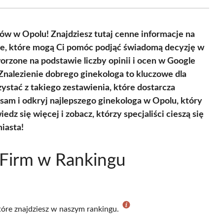
Facebook
X
Pinterest
WhatsApp
LinkedIn
Email
(Twitter)
ów w Opolu! Znajdziesz tutaj cenne informacje na
ie, które mogą Ci pomóc podjąć świadomą decyzję w
orzone na podstawie liczby opinii i ocen w Google
 Znalezienie dobrego ginekologa to kluczowe dla
ystać z takiego zestawienia, które dostarcza
 sam i odkryj najlepszego ginekologa w Opolu, który
dz się więcej i zobacz, którzy specjaliści cieszą się
iasta!
 Firm w Rankingu
które znajdziesz w naszym rankingu.