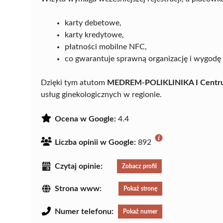
karty debetowe,
karty kredytowe,
płatności mobilne NFC,
co gwarantuje sprawną organizację i wygodę 
Dzięki tym atutom
MEDREM-POLIKLINIKA I Centrum
usług ginekologicznych w regionie.
Ocena w Google:
4.4
Liczba opinii w Google:
892
Czytaj opinie:
Zobacz profil
Strona www:
Pokaż stronę
Numer telefonu:
Pokaż numer