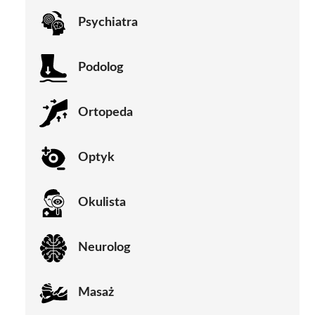
Psychiatra
Podolog
Ortopeda
Optyk
Okulista
Neurolog
Masaż